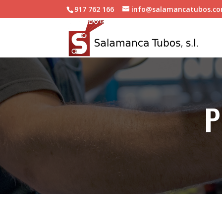
917 762 166
info@salamancatubos.c
P