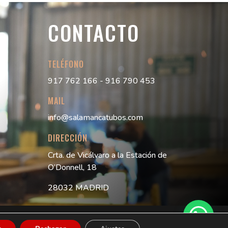
CONTACTO
TELÉFONO
917 762 166 - 916 790 453
MAIL
info@salamancatubos.com
DIRECCIÓN
Crta. de Vicálvaro a la Estación de
O’Donnell, 18
28032 MADRID